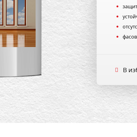
защит
устой
отсут
фасовк
В из