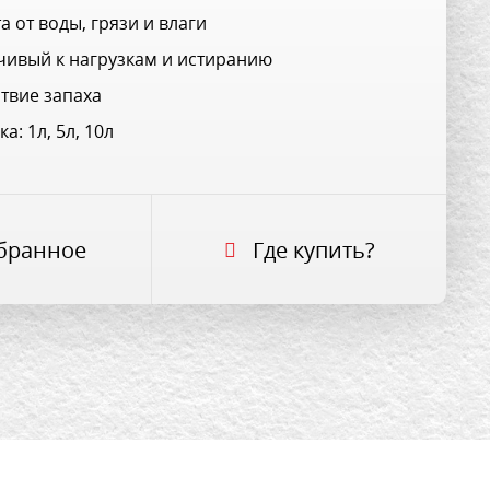
а от воды, грязи и влаги
чивый к нагрузкам и истиранию
ствие запаха
а: 1л, 5л, 10л
бранное
Где купить?