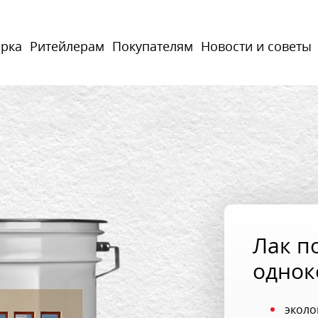
арка
Ритейлерам
Покупателям
Новости и советы
Лак п
однок
эколо