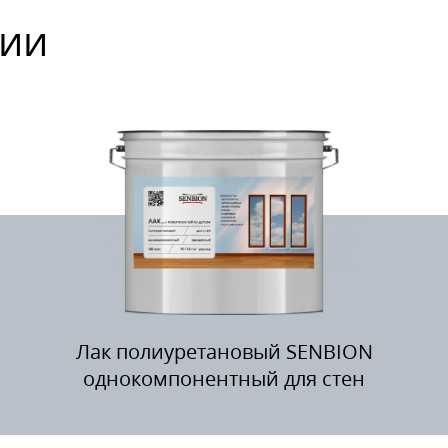
рии
Лак полиуретановый SENBION
однокомпонентный для стен